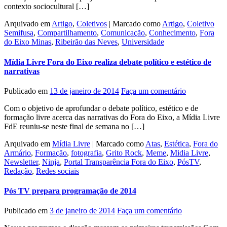
contexto sociocultural […]
Arquivado em
Artigo
,
Coletivos
|
Marcado como
Artigo
,
Coletivo
Semifusa
,
Compartilhamento
,
Comunicação
,
Conhecimento
,
Fora
do Eixo Minas
,
Ribeirão das Neves
,
Universidade
Mídia Livre Fora do Eixo realiza debate político e estético de
narrativas
Publicado em
13 de janeiro de 2014
Faça um comentário
Com o objetivo de aprofundar o debate político, estético e de
formação livre acerca das narrativas do Fora do Eixo, a Mídia Livre
FdE reuniu-se neste final de semana no […]
Arquivado em
Mídia Livre
|
Marcado como
Atas
,
Estética
,
Fora do
Armário
,
Formação
,
fotografia
,
Grito Rock
,
Meme
,
Midia Livre
,
Newsletter
,
Ninja
,
Portal Transparência Fora do Eixo
,
PósTV
,
Redação
,
Redes sociais
Pós TV prepara programação de 2014
Publicado em
3 de janeiro de 2014
Faça um comentário