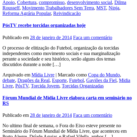
Apoio
,
Cobertura
,
compromisso
,
desenvolvimento social
,
Dilma
Rousseff
,
Movimento Trabalhadores Sem Terra
,
MST
,
Ninja
,
Reforma Agrária Popular
,
Reivindicacão
PósTV recebe torcidas organizadas hoje
Publicado em
28 de janeiro de 2014
Faça um comentário
O processo de elitização do Futebol, organização da torcidas
independentes como movimento sociais e sua marginalização
perante a sociedade e seu histórico, serão alguns dos temas
discutidos durante a noite […]
Arquivado em
Mídia Livre
|
Marcado como
Copa do Mundo
,
debate
,
Dragões da Real
,
Esporte
,
Futebol
,
Gaviões da Fiel
,
Midia
Livre
,
PósTV
,
Torcida Jovem
,
Torcidas Organizadas
Fórum Mundial de Mídia Livre elabora carta em seminário no
RS
Publicado em
28 de janeiro de 2014
Faça um comentário
No ultimo final de semana, o Fora do Eixo esteve presente no
Seminário do Fórum Mundial de Mídia Livre, que aconteceu em
Porto Alegre. Dríade Aguiar, e Rafael Vilella, ambos […]