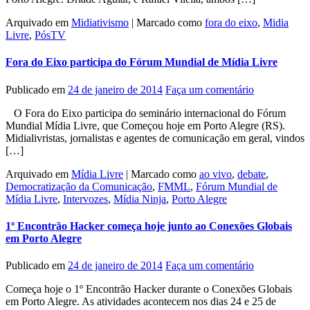
Arquivado em
Midiativismo
|
Marcado como
fora do eixo
,
Midia
Livre
,
PósTV
Fora do Eixo participa do Fórum Mundial de Mídia Livre
Publicado em
24 de janeiro de 2014
Faça um comentário
O Fora do Eixo participa do seminário internacional do Fórum
Mundial Mídia Livre, que Começou hoje em Porto Alegre (RS).
Midialivristas, jornalistas e agentes de comunicação em geral, vindos
[…]
Arquivado em
Mídia Livre
|
Marcado como
ao vivo
,
debate
,
Democratização da Comunicação
,
FMML
,
Fórum Mundial de
Mídia Livre
,
Intervozes
,
Mídia Ninja
,
Porto Alegre
1º Encontrão Hacker começa hoje junto ao Conexões Globais
em Porto Alegre
Publicado em
24 de janeiro de 2014
Faça um comentário
Começa hoje o 1º Encontrão Hacker durante o Conexões Globais
em Porto Alegre. As atividades acontecem nos dias 24 e 25 de