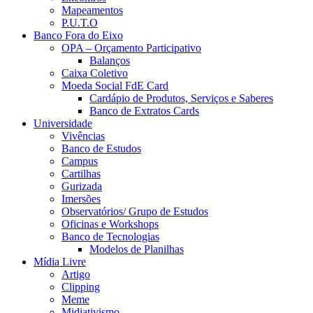
Mapeamentos
P.U.T.O
Banco Fora do Eixo
OPA – Orçamento Participativo
Balanços
Caixa Coletivo
Moeda Social FdE Card
Cardápio de Produtos, Serviços e Saberes
Banco de Extratos Cards
Universidade
Vivências
Banco de Estudos
Campus
Cartilhas
Gurizada
Imersões
Observatórios/ Grupo de Estudos
Oficinas e Workshops
Banco de Tecnologias
Modelos de Planilhas
Mídia Livre
Artigo
Clipping
Meme
Midiativismo