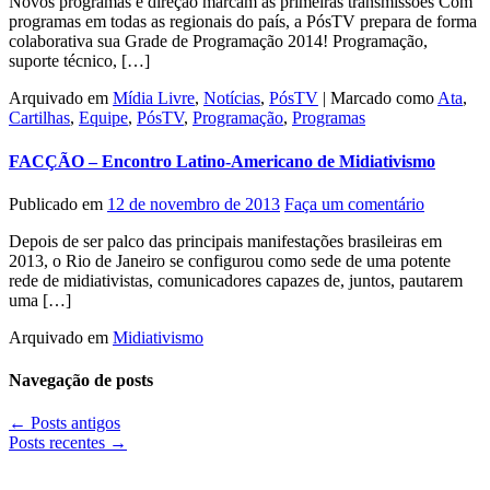
Novos programas e direção marcam as primeiras transmissões Com
programas em todas as regionais do país, a PósTV prepara de forma
colaborativa sua Grade de Programação 2014! Programação,
suporte técnico, […]
Arquivado em
Mídia Livre
,
Notícias
,
PósTV
|
Marcado como
Ata
,
Cartilhas
,
Equipe
,
PósTV
,
Programação
,
Programas
FACÇÃO – Encontro Latino-Americano de Midiativismo
Publicado em
12 de novembro de 2013
Faça um comentário
Depois de ser palco das principais manifestações brasileiras em
2013, o Rio de Janeiro se configurou como sede de uma potente
rede de midiativistas, comunicadores capazes de, juntos, pautarem
uma […]
Arquivado em
Midiativismo
Navegação de posts
←
Posts antigos
Posts recentes
→