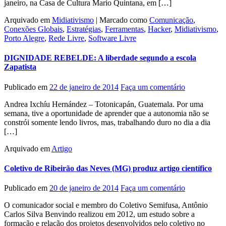
janeiro, na Casa de Cultura Mario Quintana, em […]
Arquivado em
Midiativismo
|
Marcado como
Comunicação
,
Conexões Globais
,
Estratégias
,
Ferramentas
,
Hacker
,
Midiativismo
,
Porto Alegre
,
Rede Livre
,
Software Livre
DIGNIDADE REBELDE: A liberdade segundo a escola
Zapatista
Publicado em
22 de janeiro de 2014
Faça um comentário
Andrea Ixchíu Hernández – Totonicapán, Guatemala. Por uma
semana, tive a oportunidade de aprender que a autonomia não se
constrói somente lendo livros, mas, trabalhando duro no dia a dia
[…]
Arquivado em
Artigo
Coletivo de Ribeirão das Neves (MG) produz artigo científico
Publicado em
20 de janeiro de 2014
Faça um comentário
O comunicador social e membro do Coletivo Semifusa, Antônio
Carlos Silva Benvindo realizou em 2012, um estudo sobre a
formação e relação dos projetos desenvolvidos pelo coletivo no