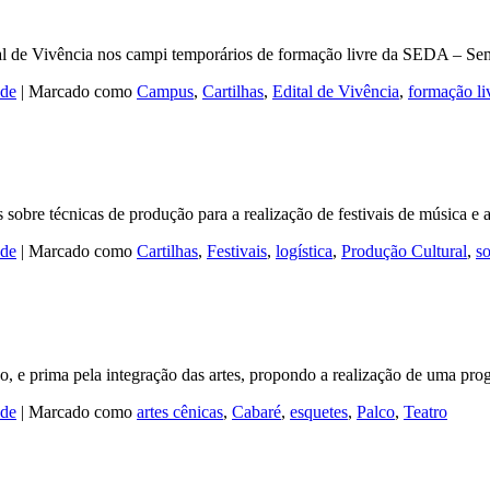
dital de Vivência nos campi temporários de formação livre da SEDA – 
ade
|
Marcado como
Campus
,
Cartilhas
,
Edital de Vivência
,
formação li
sobre técnicas de produção para a realização de festivais de música e a
ade
|
Marcado como
Cartilhas
,
Festivais
,
logística
,
Produção Cultural
,
s
 e prima pela integração das artes, propondo a realização de uma pro
ade
|
Marcado como
artes cênicas
,
Cabaré
,
esquetes
,
Palco
,
Teatro