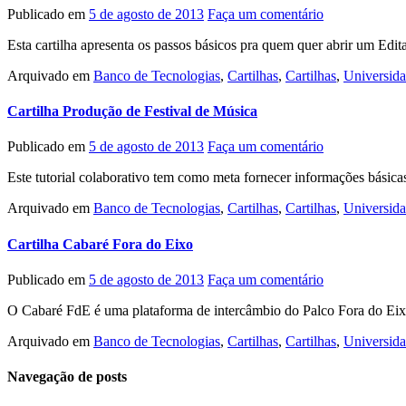
Publicado em
5 de agosto de 2013
Faça um comentário
Esta cartilha apresenta os passos básicos pra quem quer abrir um E
Arquivado em
Banco de Tecnologias
,
Cartilhas
,
Cartilhas
,
Universid
Cartilha Produção de Festival de Música
Publicado em
5 de agosto de 2013
Faça um comentário
Este tutorial colaborativo tem como meta fornecer informações básicas 
Arquivado em
Banco de Tecnologias
,
Cartilhas
,
Cartilhas
,
Universid
Cartilha Cabaré Fora do Eixo
Publicado em
5 de agosto de 2013
Faça um comentário
O Cabaré FdE é uma plataforma de intercâmbio do Palco Fora do Eixo,
Arquivado em
Banco de Tecnologias
,
Cartilhas
,
Cartilhas
,
Universid
Navegação de posts