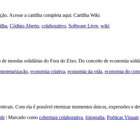
ção. Acesse a cartilha completa aqui: Cartilha Wiki
ilha
,
Código Aberto
,
colaborativo
,
Software Livre
,
wiki
 moedas solidárias do Fora do Eixo. Do conceito de economia solidári
monetarização
,
economia criativa
,
economia da vida
,
economia do co
tivais. Com ela é possível eternizar momentos únicos, expressões e de
ade
|
Marcado como
cobertura colaborativa
,
fotografia
,
Poéticas Visuais