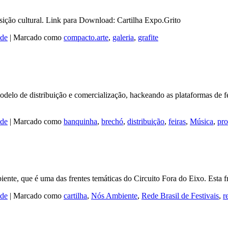
sição cultural. Link para Download: Cartilha Expo.Grito
ade
|
Marcado como
compacto.arte
,
galeria
,
grafite
o de distribuição e comercialização, hackeando as plataformas de fes
ade
|
Marcado como
banquinha
,
brechó
,
distribuição
,
feiras
,
Música
,
pro
iente, que é uma das frentes temáticas do Circuito Fora do Eixo. Esta 
ade
|
Marcado como
cartilha
,
Nós Ambiente
,
Rede Brasil de Festivais
,
r