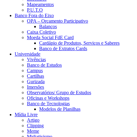
Mapeamentos
P.U.T.O
Banco Fora do Eixo
OPA – Orçamento Participativo
Balanços
Caixa Coletivo
Moeda Social FdE Card
Cardápio de Produtos, Serviços e Saberes
Banco de Extratos Cards
Universidade
Vivências
Banco de Estudos
Campus
Cartilhas
Gurizada
Imersões
Observatórios/ Grupo de Estudos
Oficinas e Workshops
Banco de Tecnologias
Modelos de Planilhas
Mídia Livre
Artigo
Clipping
Meme
Midiativismo