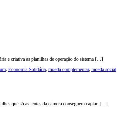
a e criativa às planilhas de operação do sistema […]
mum
,
Economia Solidária
,
moeda complementar
,
moeda social
talhes que só as lentes da câmera conseguem captar. […]