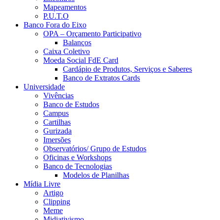
Mapeamentos
P.U.T.O
Banco Fora do Eixo
OPA – Orçamento Participativo
Balanços
Caixa Coletivo
Moeda Social FdE Card
Cardápio de Produtos, Serviços e Saberes
Banco de Extratos Cards
Universidade
Vivências
Banco de Estudos
Campus
Cartilhas
Gurizada
Imersões
Observatórios/ Grupo de Estudos
Oficinas e Workshops
Banco de Tecnologias
Modelos de Planilhas
Mídia Livre
Artigo
Clipping
Meme
Midiativismo