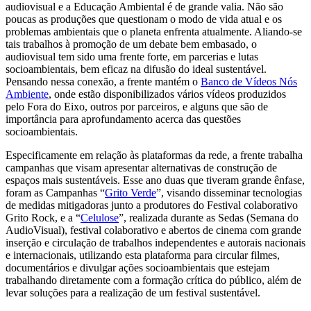
audiovisual e a Educação Ambiental é de grande valia. Não são
poucas as produções que questionam o modo de vida atual e os
problemas ambientais que o planeta enfrenta atualmente. Aliando-se
tais trabalhos à promoção de um debate bem embasado, o
audiovisual tem sido uma frente forte, em parcerias e lutas
socioambientais, bem eficaz na difusão do ideal sustentável.
Pensando nessa conexão, a frente mantém o
Banco de Vídeos Nós
Ambiente
, onde estão disponibilizados vários vídeos produzidos
pelo Fora do Eixo, outros por parceiros, e alguns que são de
importância para aprofundamento acerca das questões
socioambientais.
Especificamente em relação às plataformas da rede, a frente trabalha
campanhas que visam apresentar alternativas de construção de
espaços mais sustentáveis. Esse ano duas que tiveram grande ênfase,
foram as Campanhas “
Grito Verde
”, visando disseminar tecnologias
de medidas mitigadoras junto a produtores do Festival colaborativo
Grito Rock, e a “
Celulose
”, realizada durante as Sedas (Semana do
AudioVisual), festival colaborativo e abertos de cinema com grande
inserção e circulação de trabalhos independentes e autorais nacionais
e internacionais, utilizando esta plataforma para circular filmes,
documentários e divulgar ações socioambientais que estejam
trabalhando diretamente com a formação crítica do público, além de
levar soluções para a realização de um festival sustentável.