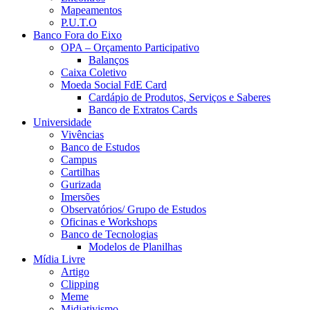
Mapeamentos
P.U.T.O
Banco Fora do Eixo
OPA – Orçamento Participativo
Balanços
Caixa Coletivo
Moeda Social FdE Card
Cardápio de Produtos, Serviços e Saberes
Banco de Extratos Cards
Universidade
Vivências
Banco de Estudos
Campus
Cartilhas
Gurizada
Imersões
Observatórios/ Grupo de Estudos
Oficinas e Workshops
Banco de Tecnologias
Modelos de Planilhas
Mídia Livre
Artigo
Clipping
Meme
Midiativismo