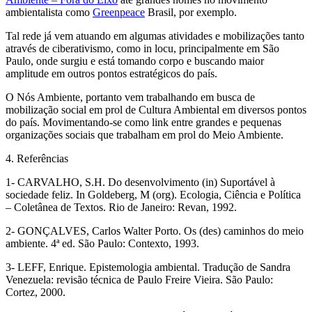
ambientalista como
Greenpeace
Brasil, por exemplo.
Tal rede já vem atuando em algumas atividades e mobilizações tanto
através de ciberativismo, como in locu, principalmente em São
Paulo, onde surgiu e está tomando corpo e buscando maior
amplitude em outros pontos estratégicos do país.
O Nós Ambiente, portanto vem trabalhando em busca de
mobilização social em prol de Cultura Ambiental em diversos pontos
do país. Movimentando-se como link entre grandes e pequenas
organizações sociais que trabalham em prol do Meio Ambiente.
4. Referências
1- CARVALHO, S.H. Do desenvolvimento (in) Suportável à
sociedade feliz. In Goldeberg, M (org). Ecologia, Ciência e Política
– Coletânea de Textos. Rio de Janeiro: Revan, 1992.
2- GONÇALVES, Carlos Walter Porto. Os (des) caminhos do meio
ambiente. 4ª ed. São Paulo: Contexto, 1993.
3- LEFF, Enrique. Epistemologia ambiental. Tradução de Sandra
Venezuela: revisão técnica de Paulo Freire Vieira. São Paulo:
Cortez, 2000.