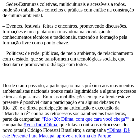
– Sedes\Estruturas coletivas, multiculturais e acessíveis a todos,
onde são trabalhados conceitos e práticas com enfâse na construção
de cultura ambiental.
– Eventos, festivais, feiras e encontros, promovendo discussões,
formações e uma plataforma inovadora na circulação de
conhecimentos técnicos e tradicionais, trazendo a formação pela
formação livre como ponto chave.
– Politicas: de rede; públicas, de meio ambiente, de relacionamento
com o estado, que se transformem em tecnológicas sociais, que
discutam e promovam o diálogo com todos.
Desde o ano passado, a participação mais próxima aos movimentos
ambientalistas nacionais trouxe mais legitimidade a alguns processos
e trocas riquíssimas. Entre as mobilizações em que a frente esteve
presente é possível citar a participação em alguns debates na
Rio+20; e a direta participação na articulação e execução da
“Marcha a ré” contra os retrocessos socioambientais brasileiros,
parte da campanha:
“Rio+20: Dilma, com que cara você chega?”
; a
campanha
#VetaTudoDilma
, que lutava contra os retrocessos do
novo (atual) Código Florestal Brasileiro; a campanha
“Dilma, Dê
este Presente Para Macapá, aprove a reforma do Parque