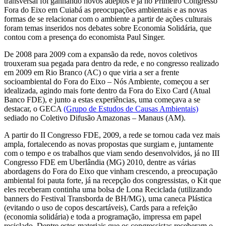
transversal foi ganhando novos adeptos e já no Primeiro Congresso
Fora do Eixo em Cuiabá as preocupações ambientais e as novas
formas de se relacionar com o ambiente a partir de ações culturais
foram temas inseridos nos debates sobre Economia Solidária, que
contou com a presença do economista Paul Singer.
De 2008 para 2009 com a expansão da rede, novos coletivos
trouxeram sua pegada para dentro da rede, e no congresso realizado
em 2009 em Rio Branco (AC) o que viria a ser a frente
socioambiental do Fora do Eixo – Nós Ambiente, começou a ser
idealizada, agindo mais forte dentro da Fora do Eixo Card (Atual
Banco FDE), e junto a estas experiências, uma começava a se
destacar, o GECA
(Grupo de Estudos de Causas Ambientais)
sediado no Coletivo Difusão Amazonas – Manaus (AM).
A partir do II Congresso FDE, 2009, a rede se tornou cada vez mais
ampla, fortalecendo as novas propostas que surgiam e, juntamente
com o tempo e os trabalhos que viam sendo desenvolvidos, já no III
Congresso FDE em Uberlândia (MG) 2010, dentre as várias
abordagens do Fora do Eixo que vinham crescendo, a preocupação
ambiental foi pauta forte, já na recepção dos congressistas, o Kit que
eles receberam continha uma bolsa de Lona Reciclada (utilizando
banners do Festival Transborda de BH/MG), uma caneca Plástica
(evitando o uso de copos descartáveis), Cards para a refeição
(economia solidária) e toda a programação, impressa em papel
reciclado. Dentre estes materiais que os congressistas receberam o