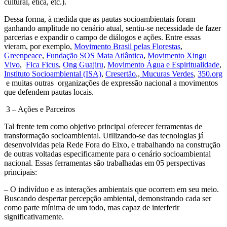
cultural, ética, etc.).
Dessa forma, à medida que as pautas socioambientais foram
ganhando amplitude no cenário atual, sentiu-se necessidade de fazer
parcerias e expandir o campo de diálogos e ações. Entre essas
vieram, por exemplo,
Movimento Brasil pelas Florestas
,
Greenpeace
,
Fundação SOS Mata Atlântica
,
Movimento Xingu
Vivo
,
Fica Ficus
,
Ong Guajiru
,
Movimento Água e Espiritualidade
,
Instituto Socioambiental (ISA)
,
Cresertão
,,
Mucuras Verdes
,
350.org
e muitas outras organizações de expressão nacional a movimentos
que defendem pautas locais.
3 – Ações e Parceiros
Tal frente tem como objetivo principal oferecer ferramentas de
transformação socioambiental. Utilizando-se das tecnologias já
desenvolvidas pela Rede Fora do Eixo, e trabalhando na construção
de outras voltadas especificamente para o cenário socioambiental
nacional. Essas ferramentas são trabalhadas em 05 perspectivas
principais:
– O indivíduo e as interações ambientais que ocorrem em seu meio.
Buscando despertar percepção ambiental, demonstrando cada ser
como parte mínima de um todo, mas capaz de interferir
significativamente.