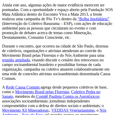
Ainda este ano, algumas ações de maior evidência merecem ser
pontuadas. Com a oportunidade e espaço aberto pela Fundação SOS
Mata Atlântica dentro do Encontro Viva a Mata 2013, a frente
realizou uma campanha de Pós Tv’s dentro da
“Bolha Imobiliária”
(Intervenção do Coletivo Basurama – ESP), com ações de educação
ambiental para as pessoas que circularam no evento e com
promoção de debates acerca de temas como Mineração,
Desmatamento, Consumo Consciente, etc.
Durante o encontro, que ocorreu na cidade de São Paulo, dezenas
de coletivos, organizações e ativistas atenderam ao convite do
Movimento Brasil pelas Florestas e do Nós Ambiente para uma
reunião ampliada
, visando discutir o cenário dos retrocessos no
campo socioambiental brasileiro e possibilitar formas de cada
organização, campanha ou coletivo atuarem colaborativamente em
uma rede de conexões ativistas socioambientais denominada Causa
Comum.
A
Rede Causa Comum
agrega desde pequenos coletivos de base,
como o
Movimento Brasil pelas Florestas
,
Coletivo Pedra no
Sapato
, membros do
Comitê Paulista Contra os Agrotóxicos
;
associações socioambientais; jornalistas independentes
comprometidos com a defesa de direitos sociais e ambientais; o
Movimento Xô Mineradoras
;,
VEDDAS Vegetarianismo
, o
Nós
Ambiente – Fora do Eixo
até grandes nomes no movimento