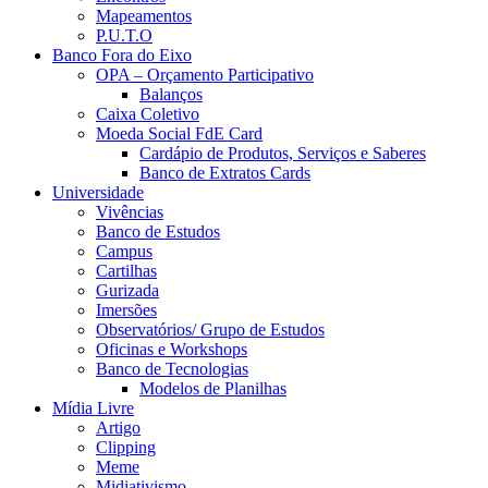
Mapeamentos
P.U.T.O
Banco Fora do Eixo
OPA – Orçamento Participativo
Balanços
Caixa Coletivo
Moeda Social FdE Card
Cardápio de Produtos, Serviços e Saberes
Banco de Extratos Cards
Universidade
Vivências
Banco de Estudos
Campus
Cartilhas
Gurizada
Imersões
Observatórios/ Grupo de Estudos
Oficinas e Workshops
Banco de Tecnologias
Modelos de Planilhas
Mídia Livre
Artigo
Clipping
Meme
Midiativismo