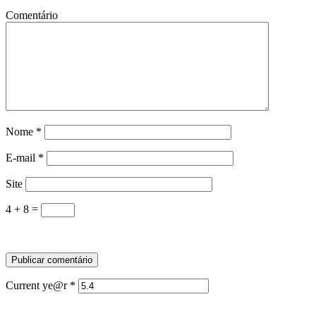
Comentário
Nome
*
E-mail
*
Site
4 + 8 =
Current ye@r
*