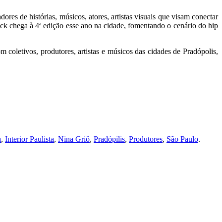
s de histórias, músicos, atores, artistas visuais que visam conectar
Rock chega à 4ª edição esse ano na cidade, fomentando o cenário do hip
 coletivos, produtores, artistas e músicos das cidades de Pradópolis,
a
,
Interior Paulista
,
Nina Griô
,
Pradópilis
,
Produtores
,
São Paulo
.