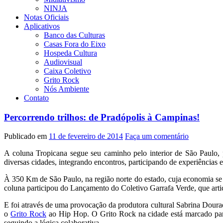
NINJA
Notas Oficiais
Aplicativos
Banco das Culturas
Casas Fora do Eixo
Hospeda Cultura
Audiovisual
Caixa Coletivo
Grito Rock
Nós Ambiente
Contato
Percorrendo trilhos: de Pradópolis à Campinas!
Publicado em
11 de fevereiro de 2014
Faça um comentário
A coluna Tropicana segue seu caminho pelo interior de São Paulo, 
diversas cidades, integrando encontros, participando de experiências
À 350 Km de São Paulo, na região norte do estado, cuja economia se b
coluna participou do Lançamento do Coletivo Garrafa Verde, que artic
E foi através de uma provocação da produtora cultural Sabrina Dour
o
Grito Rock
ao Hip Hop. O Grito Rock na cidade está marcado para 
seguindo a lógica colaborativa.