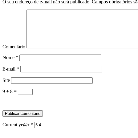
O seu endereço de e-mail não será publicado.
Campos obrigatórios s
Comentário
Nome
*
E-mail
*
Site
9 + 8 =
Current ye@r
*