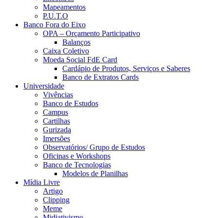
Mapeamentos
P.U.T.O
Banco Fora do Eixo
OPA – Orçamento Participativo
Balanços
Caixa Coletivo
Moeda Social FdE Card
Cardápio de Produtos, Serviços e Saberes
Banco de Extratos Cards
Universidade
Vivências
Banco de Estudos
Campus
Cartilhas
Gurizada
Imersões
Observatórios/ Grupo de Estudos
Oficinas e Workshops
Banco de Tecnologias
Modelos de Planilhas
Mídia Livre
Artigo
Clipping
Meme
Midiativismo