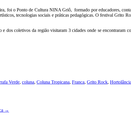
, foi o Ponto de Cultura NINA Griô, formado por educadores, contadore
tísticos, tecnologias sociais e práticas pedagógicas. O festival Grito 
e dos coletivos da região visitaram 3 cidades onde se encontraram com
rrafa Verde
,
coluna
,
Coluna Tropicana
,
Franca
,
Grito Rock
,
Hortolânci
ica
→