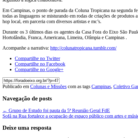
Em Campinas, o ponto de parada da Coluna Tropicana na segunda feira
todas as linguagens se misturando em rodas de criações de produtos ar
hop local, em parceria com diversos artistas e mc’s.
Durante os 3 últimos dias os agentes da Casa Fora do Eixo São Paulo 
Hortolândia, Franca, Americana, Limeira, Olímpia e Campinas .
Acompanhe a narrativa:
http://colunatropicana.tumblr.com/
Compartilhe no Twitter
Compartilhe no Facebook
Compartilhe no Google+
Publicado em
Colunas e Missões
com as tags
Campinas
,
Coletivo Ga
Navegação de posts
←
Grupo de Estudo foi pauta da 5ª Reunião Geral FdE
Sofá na Rua fortalece a ocupação de espaço público com artes e mús
Deixe uma resposta