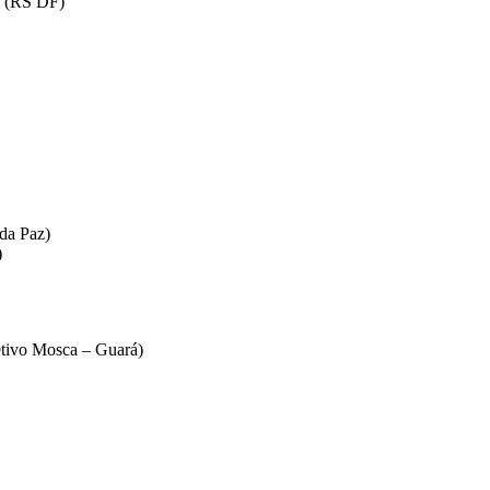
s (RS DF)
da Paz)
)
etivo Mosca – Guará)