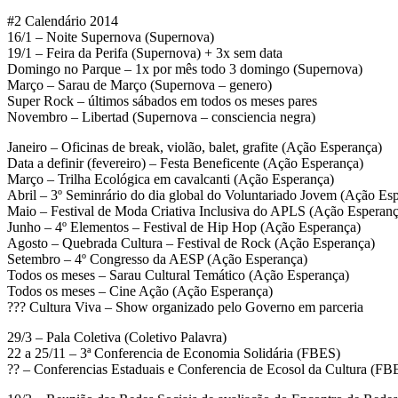
#2 Calendário 2014
16/1 – Noite Supernova (Supernova)
19/1 – Feira da Perifa (Supernova) + 3x sem data
Domingo no Parque – 1x por mês todo 3 domingo (Supernova)
Março – Sarau de Março (Supernova – genero)
Super Rock – últimos sábados em todos os meses pares
Novembro – Libertad (Supernova – consciencia negra)
Janeiro – Oficinas de break, violão, balet, grafite (Ação Esperança)
Data a definir (fevereiro) – Festa Beneficente (Ação Esperança)
Março – Trilha Ecológica em cavalcanti (Ação Esperança)
Abril – 3º Seminrário do dia global do Voluntariado Jovem (Ação Es
Maio – Festival de Moda Criativa Inclusiva do APLS (Ação Esperanç
Junho – 4º Elementos – Festival de Hip Hop (Ação Esperança)
Agosto – Quebrada Cultura – Festival de Rock (Ação Esperança)
Setembro – 4º Congresso da AESP (Ação Esperança)
Todos os meses – Sarau Cultural Temático (Ação Esperança)
Todos os meses – Cine Ação (Ação Esperança)
??? Cultura Viva – Show organizado pelo Governo em parceria
29/3 – Pala Coletiva (Coletivo Palavra)
22 a 25/11 – 3ª Conferencia de Economia Solidária (FBES)
?? – Conferencias Estaduais e Conferencia de Ecosol da Cultura (FB