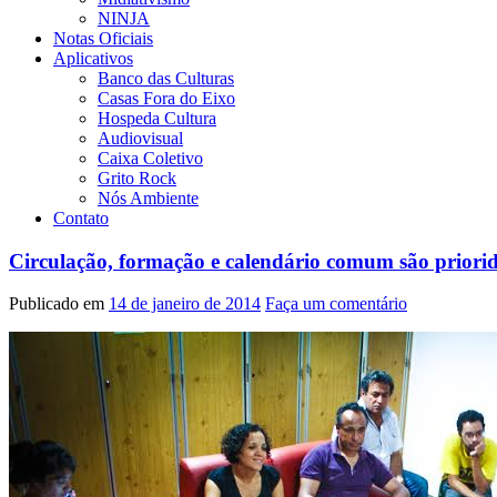
NINJA
Notas Oficiais
Aplicativos
Banco das Culturas
Casas Fora do Eixo
Hospeda Cultura
Audiovisual
Caixa Coletivo
Grito Rock
Nós Ambiente
Contato
Circulação, formação e calendário comum são priori
Publicado em
14 de janeiro de 2014
Faça um comentário