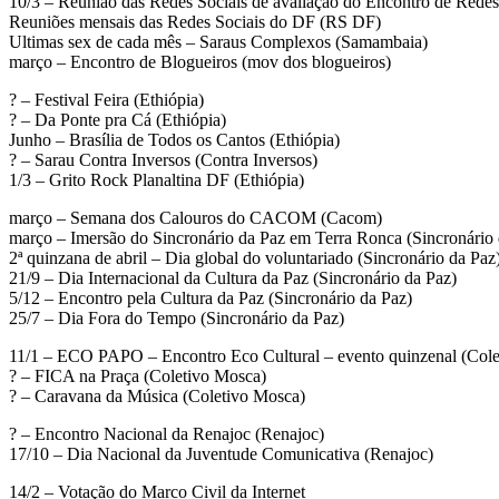
10/3 – Reunião das Redes Sociais de avaliação do Encontro de Rede
Reuniões mensais das Redes Sociais do DF (RS DF)
Ultimas sex de cada mês – Saraus Complexos (Samambaia)
março – Encontro de Blogueiros (mov dos blogueiros)
? – Festival Feira (Ethiópia)
? – Da Ponte pra Cá (Ethiópia)
Junho – Brasília de Todos os Cantos (Ethiópia)
? – Sarau Contra Inversos (Contra Inversos)
1/3 – Grito Rock Planaltina DF (Ethiópia)
março – Semana dos Calouros do CACOM (Cacom)
março – Imersão do Sincronário da Paz em Terra Ronca (Sincronário 
2ª quinzana de abril – Dia global do voluntariado (Sincronário da Paz
21/9 – Dia Internacional da Cultura da Paz (Sincronário da Paz)
5/12 – Encontro pela Cultura da Paz (Sincronário da Paz)
25/7 – Dia Fora do Tempo (Sincronário da Paz)
11/1 – ECO PAPO – Encontro Eco Cultural – evento quinzenal (Col
? – FICA na Praça (Coletivo Mosca)
? – Caravana da Música (Coletivo Mosca)
? – Encontro Nacional da Renajoc (Renajoc)
17/10 – Dia Nacional da Juventude Comunicativa (Renajoc)
14/2 – Votação do Marco Civil da Internet