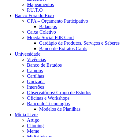
Mapeamentos
P.U.T.O
Banco Fora do Eixo
OPA – Orçamento Participativo
Balanços
Caixa Coletivo
Moeda Social FdE Card
Cardápio de Produtos, Serviços e Saberes
Banco de Extratos Cards
Universidade
Vivências
Banco de Estudos
Campus
Cartilhas
Gurizada
Imersões
Observatórios/ Grupo de Estudos
Oficinas e Workshops
Banco de Tecnologias
Modelos de Planilhas
Mídia Livre
Artigo
Clipping
Meme
Midiativismo