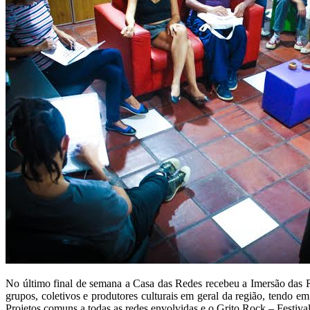
No último final de semana a Casa das Redes recebeu a Imersão das Re
grupos, coletivos e produtores culturais em geral da região, tendo e
Projetos comuns a todas as redes envolvidas e o Grito Rock – Festiv