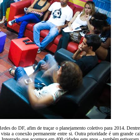
des do DF, afim de traçar o planejamento coletivo para 2014. Dentre as
m vista a conexão permanente entre si. Outra prioridade é um grande ca
al Integrado que acontece em 400 cidades este anos – também estiveram