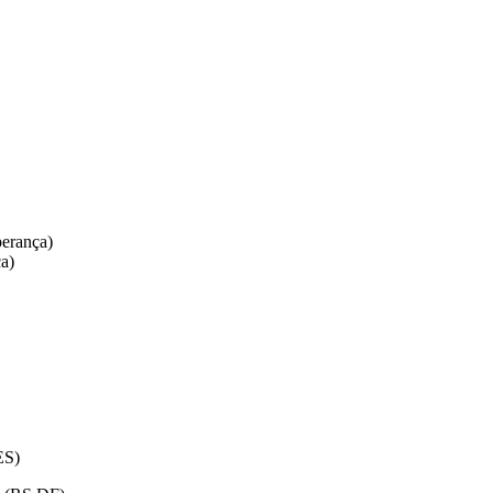
perança)
a)
ES)