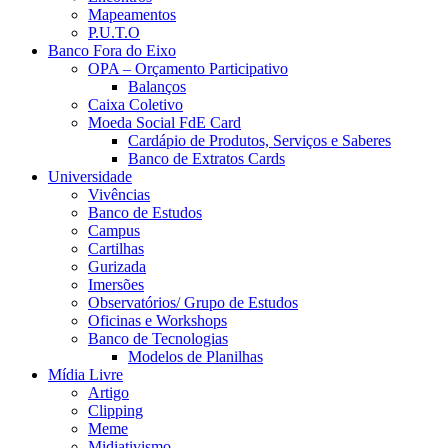
Mapeamentos
P.U.T.O
Banco Fora do Eixo
OPA – Orçamento Participativo
Balanços
Caixa Coletivo
Moeda Social FdE Card
Cardápio de Produtos, Serviços e Saberes
Banco de Extratos Cards
Universidade
Vivências
Banco de Estudos
Campus
Cartilhas
Gurizada
Imersões
Observatórios/ Grupo de Estudos
Oficinas e Workshops
Banco de Tecnologias
Modelos de Planilhas
Mídia Livre
Artigo
Clipping
Meme
Midiativismo