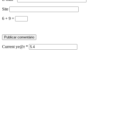
Site
6 + 9 =
Current ye@r
*