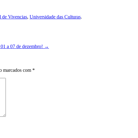
l de Vivencias
,
Universidade das Culturas
.
s 01 a 07 de dezembro!
→
ão marcados com
*