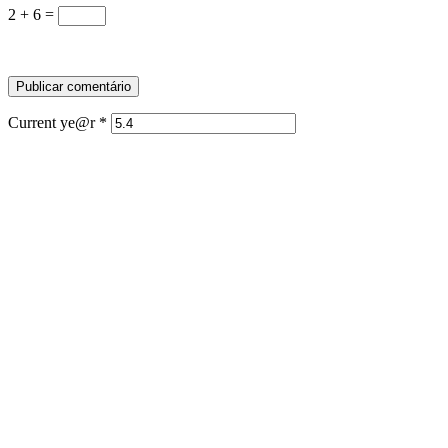
2 + 6 =
Current ye@r
*