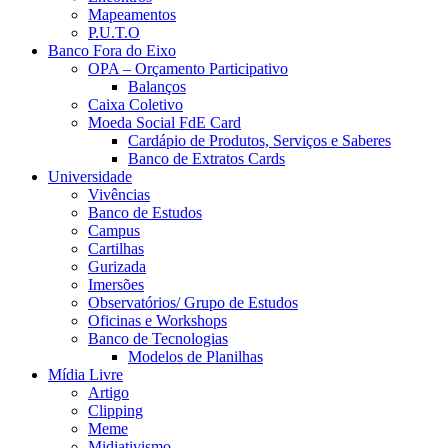
Mapeamentos
P.U.T.O
Banco Fora do Eixo
OPA – Orçamento Participativo
Balanços
Caixa Coletivo
Moeda Social FdE Card
Cardápio de Produtos, Serviços e Saberes
Banco de Extratos Cards
Universidade
Vivências
Banco de Estudos
Campus
Cartilhas
Gurizada
Imersões
Observatórios/ Grupo de Estudos
Oficinas e Workshops
Banco de Tecnologias
Modelos de Planilhas
Mídia Livre
Artigo
Clipping
Meme
Midiativismo