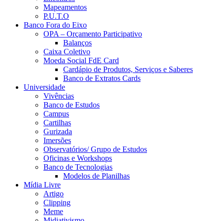
Mapeamentos
P.U.T.O
Banco Fora do Eixo
OPA – Orçamento Participativo
Balanços
Caixa Coletivo
Moeda Social FdE Card
Cardápio de Produtos, Serviços e Saberes
Banco de Extratos Cards
Universidade
Vivências
Banco de Estudos
Campus
Cartilhas
Gurizada
Imersões
Observatórios/ Grupo de Estudos
Oficinas e Workshops
Banco de Tecnologias
Modelos de Planilhas
Mídia Livre
Artigo
Clipping
Meme
Midiativismo