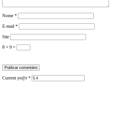
Nome
*
E-mail
*
Site
8 + 9 =
Current ye@r
*