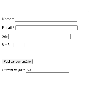
Nome
*
E-mail
*
Site
8 + 5 =
Current ye@r
*