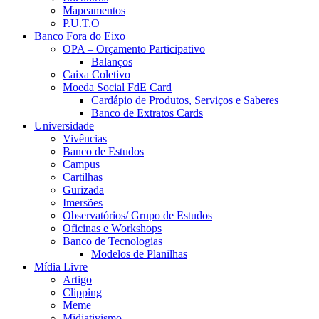
Mapeamentos
P.U.T.O
Banco Fora do Eixo
OPA – Orçamento Participativo
Balanços
Caixa Coletivo
Moeda Social FdE Card
Cardápio de Produtos, Serviços e Saberes
Banco de Extratos Cards
Universidade
Vivências
Banco de Estudos
Campus
Cartilhas
Gurizada
Imersões
Observatórios/ Grupo de Estudos
Oficinas e Workshops
Banco de Tecnologias
Modelos de Planilhas
Mídia Livre
Artigo
Clipping
Meme
Midiativismo