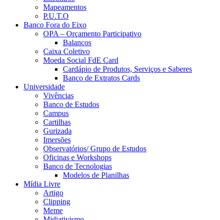
Mapeamentos
P.U.T.O
Banco Fora do Eixo
OPA – Orçamento Participativo
Balanços
Caixa Coletivo
Moeda Social FdE Card
Cardápio de Produtos, Serviços e Saberes
Banco de Extratos Cards
Universidade
Vivências
Banco de Estudos
Campus
Cartilhas
Gurizada
Imersões
Observatórios/ Grupo de Estudos
Oficinas e Workshops
Banco de Tecnologias
Modelos de Planilhas
Mídia Livre
Artigo
Clipping
Meme
Midiativismo