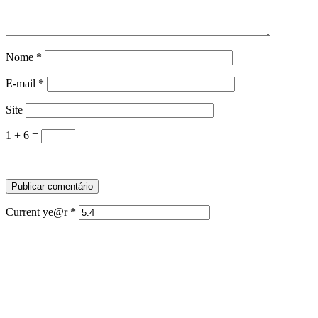
Nome
*
E-mail
*
Site
1 + 6 =
Current ye@r
*