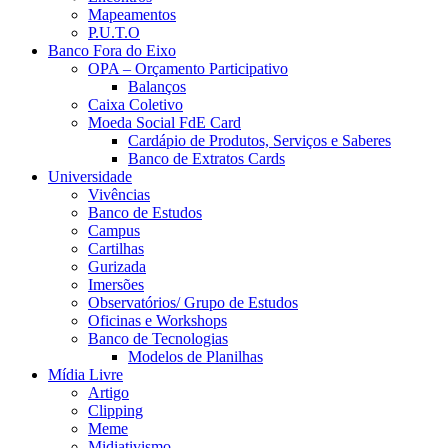
Mapeamentos
P.U.T.O
Banco Fora do Eixo
OPA – Orçamento Participativo
Balanços
Caixa Coletivo
Moeda Social FdE Card
Cardápio de Produtos, Serviços e Saberes
Banco de Extratos Cards
Universidade
Vivências
Banco de Estudos
Campus
Cartilhas
Gurizada
Imersões
Observatórios/ Grupo de Estudos
Oficinas e Workshops
Banco de Tecnologias
Modelos de Planilhas
Mídia Livre
Artigo
Clipping
Meme
Midiativismo